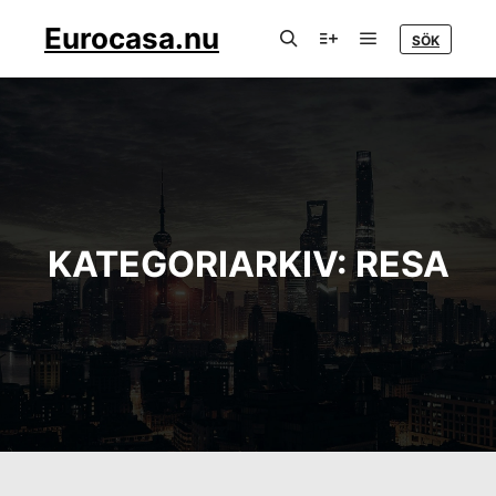
Eurocasa.nu
SÖK
Huvudmeny
Sök
Mer information
KATEGORIARKIV:
RESA