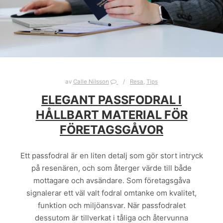
av
Calle Nilsson
Resa
,
Tips
ELEGANT PASSFODRAL I
HÅLLBART MATERIAL FÖR
FÖRETAGSGÅVOR
Ett passfodral är en liten detalj som gör stort intryck
på resenären, och som återger värde till både
mottagare och avsändare. Som företagsgåva
signalerar ett väl valt fodral omtanke om kvalitet,
funktion och miljöansvar. När passfodralet
dessutom är tillverkat i tåliga och återvunna