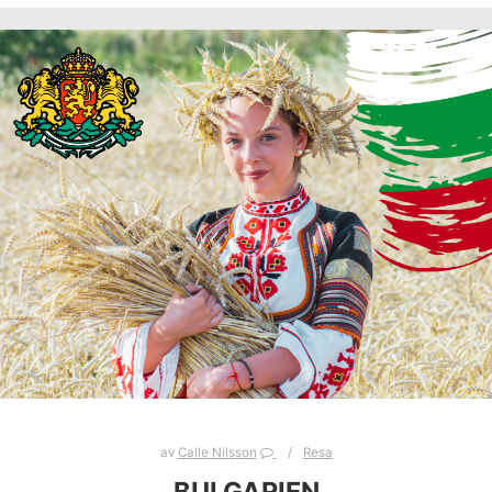
av
Calle Nilsson
Resa
BULGARIEN