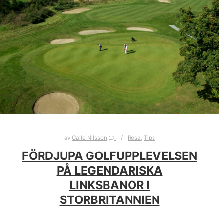
av
Calle Nilsson
Resa
,
Tips
FÖRDJUPA GOLFUPPLEVELSEN
PÅ LEGENDARISKA
LINKSBANOR I
STORBRITANNIEN